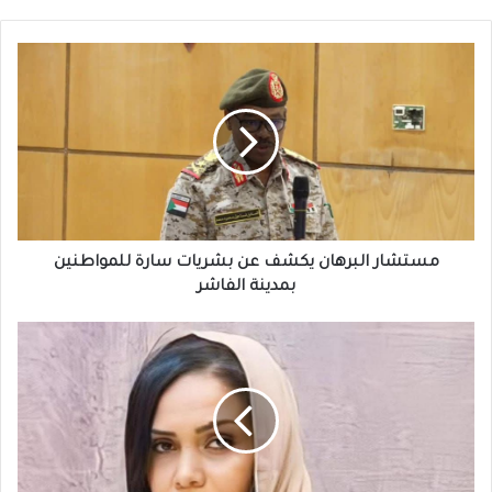
مستشار
البرهان
يكشف
عن
بشريات
سارة
للمواطنين
بمدينة
الفاشر
مستشار البرهان يكشف عن بشريات سارة للمواطنين
بمدينة الفاشر
سهير
عبدالرحيم..
نتيجة
الشهادة
السودانية....
دفن
الليل