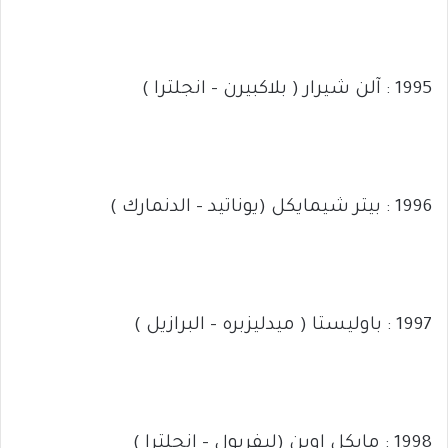
1995 : آلن شيرار ( بلاكبيرن – انجلترا )
1996 : بيتر شيمايكل (يوناتيد – الدنمارك )
1997 : باوليستا ( ميدليزبره – البرازيل )
1998 : مايكل اوين (ليفربول – انجلترا )