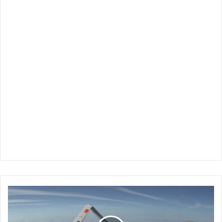
طائرات
مسيرة
ذات
“بستمين”