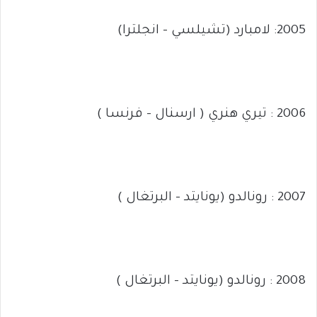
2005: لامبارد (تشيلسي – انجلترا)
2006 : تيري هنري ( ارسنال – فرنسا )
2007 : رونالدو (يونايتد – البرتغال )
2008 : رونالدو (يونايتد – البرتغال )