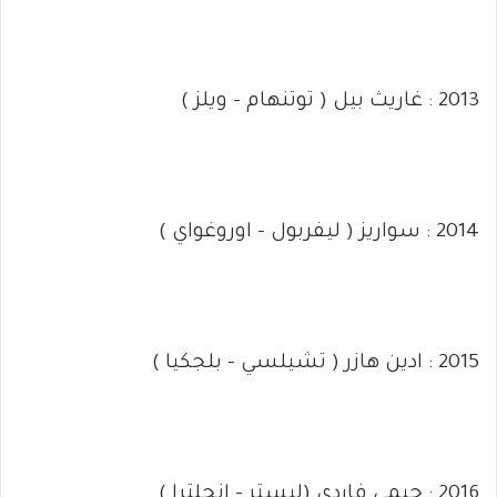
2013 : غاريث بيل ( توتنهام – ويلز )
2014 : سواريز ( ليفربول – اوروغواي )
2015 : ادين هازر ( تشيلسي – بلجكيا )
2016 : جيمي فاردي (ليستر – انجلترا )