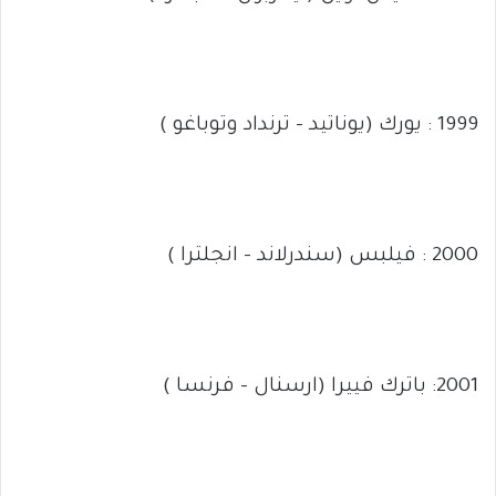
1999 : يورك (يوناتيد – ترنداد وتوباغو )
2000 : فيلبس (سندرلاند – انجلترا )
2001: باترك فييرا (ارسنال – فرنسا )