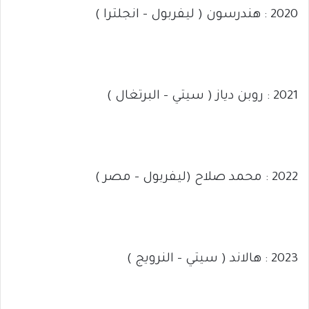
2020 : هندرسون ( ليفربول – انجلترا )
2021 : روبن دياز ( سيتي – البرتغال )
2022 : محمد صلاح (ليفربول – مصر )
2023 : هالاند ( سيتي – النرويج )