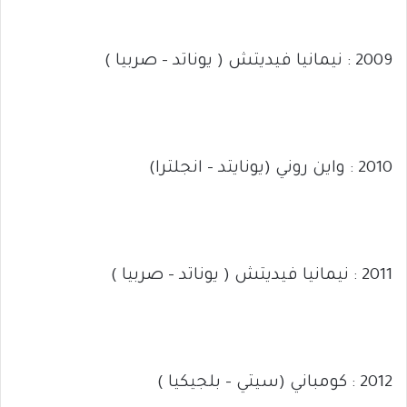
2009 : نيمانيا فيديتش ( يوناتد – صربيا )
2010 : واين روني (يونايتد – انجلترا)
2011 : نيمانيا فيديتش ( يوناتد – صربيا )
2012 : كومباني (سيتي – بلجيكيا )