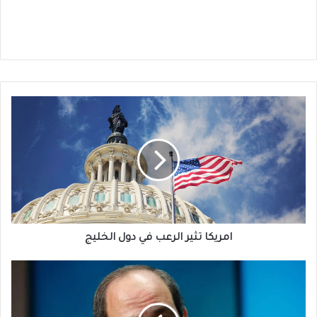
امريكا
تثير
الرعب
في
دول
الخليج
امريكا تثير الرعب في دول الخليج
لماذا
صمتت
مصر
عن