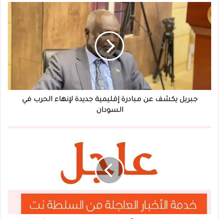
جبريل
يكشف
عن
مبادرة
إقليمية
جديدة
لإنهاء
الحرب
في
السودان
جبريل يكشف عن مبادرة إقليمية جديدة لإنهاء الحرب في
السودان
إسرائيل
تشن
هجوماً
على
إيران
ومقت-
ل
قيادات
أبرزها..