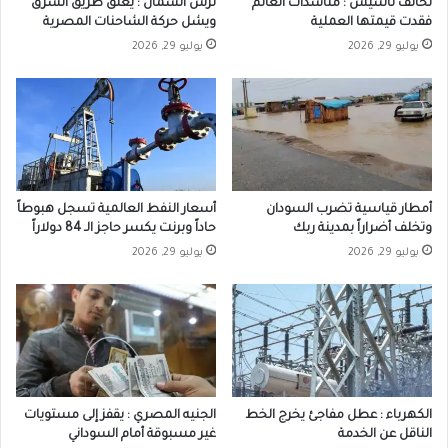
تحالف تأسيس : مناشدات العالم
ترس الشمال : يغلق طريق الشرق
فقدت قيمتها العملية
ويشل حركة الشاحنات المصرية
يوليو 29, 2026
يوليو 29, 2026
أمطار قياسية تضرب السودان
أسعار النفط العالمية تسجل هبوطاً
وتخلف أضراراً بمدينة ربك
حاداً وبرنت يكسر حاجز الـ 84 دولاراً
يوليو 29, 2026
يوليو 29, 2026
الكهرباء : عطل مفاجئ يخرج الخط
الجنيه المصري : يقفز إلى مستويات
الناقل عن الخدمة
غير مسبوقة أمام السوداني