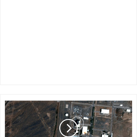
نطنز
النووية
الإيرانية
تعرضت
لـ”أضرار
بالغة”