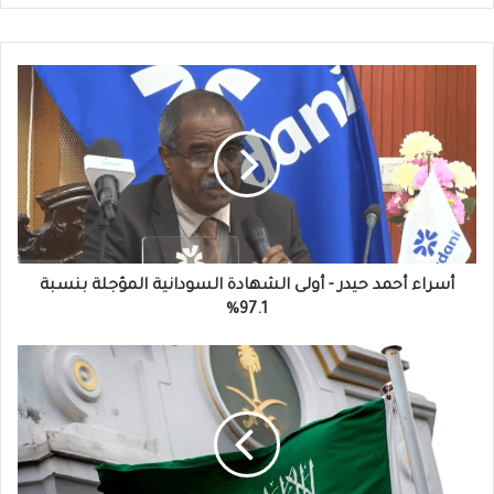
أسراء
أحمد
حيدر
-
أولى
الشهادة
السودانية
المؤجلة
بنسبة
97.1%
أسراء أحمد حيدر - أولى الشهادة السودانية المؤجلة بنسبة
97.1%
السلطات
السعودية
تعلن
عن
استثناء
جديد