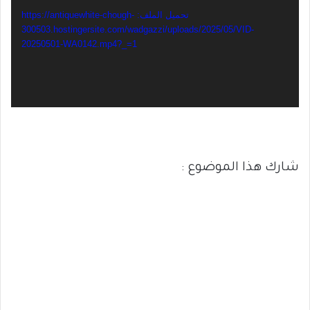
تحميل الملف: https://antiquewhite-chough-
300503.hostingersite.com/wadgazzi/uploads/2025/05/VID-
20250501-WA0142.mp4?_=1
شارك هذا الموضوع :