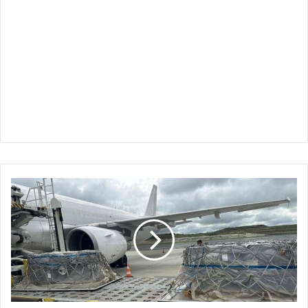
طائرة
شحن
تركية
تهبط
في
مطار
بورتسودان