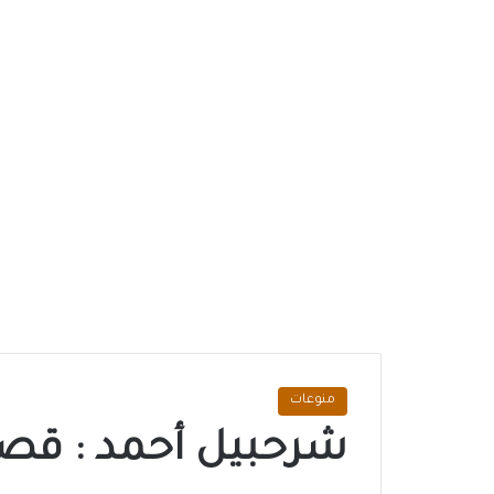
منوعات
شرحبيل أحمد : قص