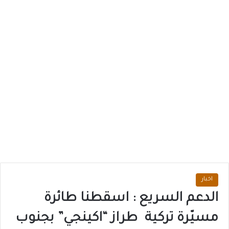
اخبار
الدعم السريع : اسقطنا طائرة
مسيّرة تركية طراز “اكينجي” بجنوب