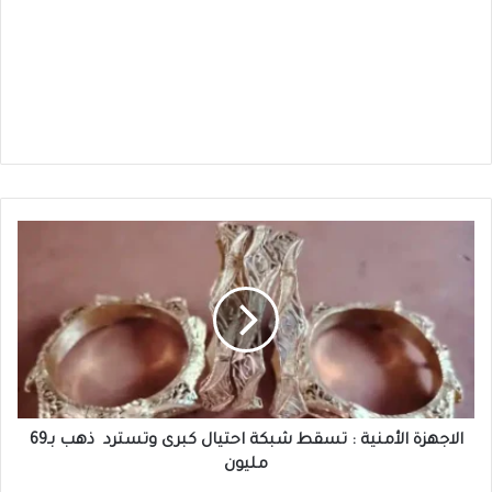
الاجهزة
الأمنية
:
تسقط
شبكة
احتيال
كبرى
وتسترد
ذهب
بـ69
الاجهزة الأمنية : تسقط شبكة احتيال كبرى وتسترد ذهب بـ69
مليون
مليون