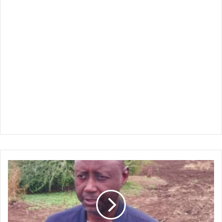
القضارف
:
تقترب
من
الاكتفاء
-