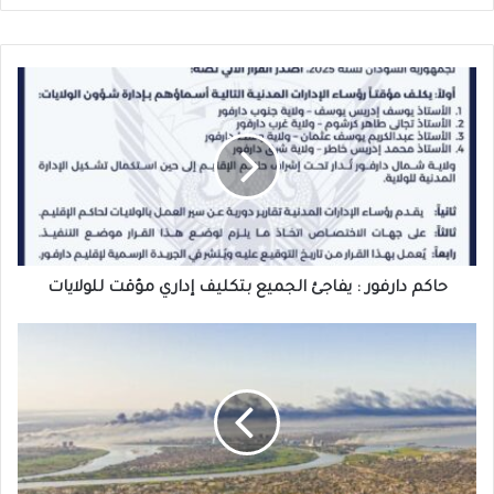
حاكم
دارفور
:
يفاجئ
الجميع
بتكليف
إداري
مؤقت
للولايات
حاكم دارفور : يفاجئ الجميع بتكليف إداري مؤقت للولايات
ولاية
الخرطوم
:
تشهد
تطورات
كبيرة
بشأن