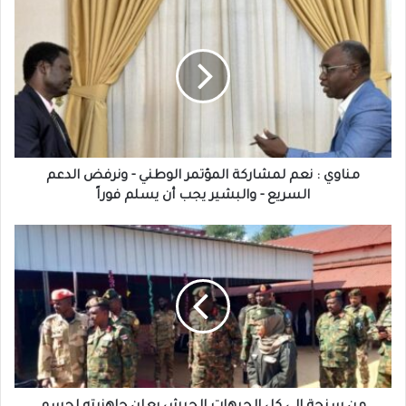
مناوي
:
نعم
لمشاركة
المؤتمر
الوطني
-
ونرفض
الدعم
السريع
مناوي : نعم لمشاركة المؤتمر الوطني - ونرفض الدعم
-
السريع - والبشير يجب أن يسلم فوراً
والبشير
يجب
من
أن
سنجة إلى
يسلم
كل
فوراً
الجبهات
الجيش
يعلن
جاهزيته
لحسم
المعركة