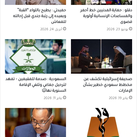
دقلو : حماية المدنيين خط أحمر
حميدتي : يطيح باللواء “القبة”
والمساعدات الإنسانية أولوية
ويعيده إلى رتبة جندي قبل إحالته
قصوى
للمعاش
يونيو 23, 2026
أبريل 24, 2026
صحيفة إسرائيلية تكشف عن
السعودية : صدمة للمقيمين – تمهد
مخطط سعودي خطير بشأن
لترحيل جماعي وتلغي الإقامة
الإمارات
السنوية نهائيًا
يناير 19, 2026
يناير 11, 2026