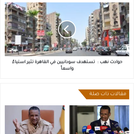
حوادث
نهب
:
تستهدف
سودانيين
في
القاهرة
تثير
استياءً
واسعاً
حوادث نهب : تستهدف سودانيين في القاهرة تثير استياءً
واسعاً
مقالات ذات صلة