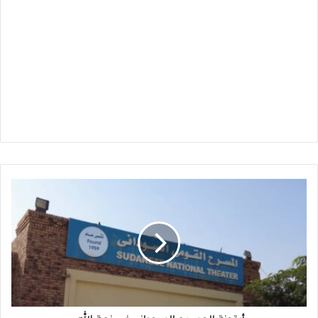
أيقونة
المسرح
السوداني
في
ذمة
الله