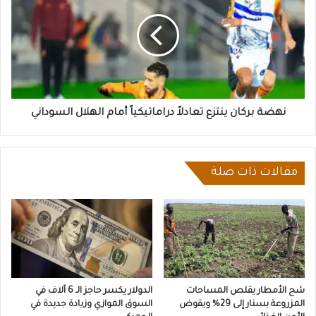
ينتزع
تعادلاً
دراماتيكياً
أمام
الهلال
السوداني
نهضة بركان ينتزع تعادلاً دراماتيكياً أمام الهلال السوداني
مقالات ذات صلة
شح الأمطار يقلص المساحات
الدولار يكسر حاجز الـ 6 آلاف في
المزروعة بسنار إلى 29% ويقوض
السوق الموازي وزيادة جديدة في