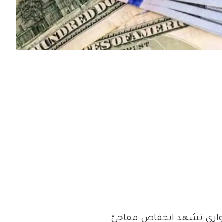
موازي تشهد انخفاض مفاجئ