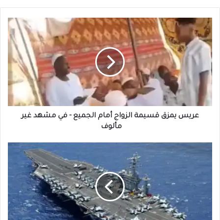
عريس
يمزق
قسيمة
الزواج
أمام
الجميع
-
في
مشهد
غير
عريس يمزق قسيمة الزواج أمام الجميع - في مشهد غير
مألوف
مألوف
جورج
بوش
:
تدخل
المشهد
-
هل
يقترب