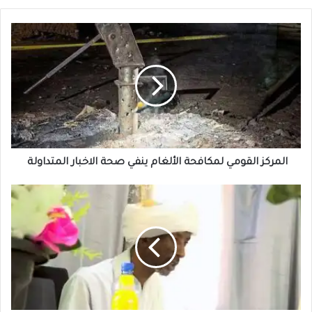
المركز
القومي
لمكافحة
الألغام
ينفي
صحة
الاخبار
المتداولة
المركز القومي لمكافحة الألغام ينفي صحة الاخبار المتداولة
كرشوم
:
يعلن
دعم
افتتاح
فرع
بنك
المستقبل
بالجنينة