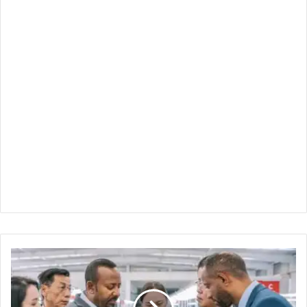
آبي
أحمد
:
يفتتح