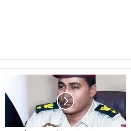
الناطق
باسم
الدعم
السريع
يكشف
عن
تفاصيل
أحداث
منطقتي