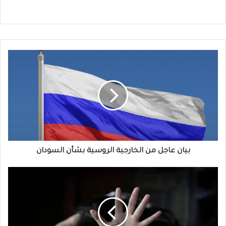
بيان
عاجل
من
الخارجية
الروسية
بشأن
السودان
بيان عاجل من الخارجية الروسية بشأن السودان
جريمة
جديدة
تهز
ارجاء
محلية
مروي