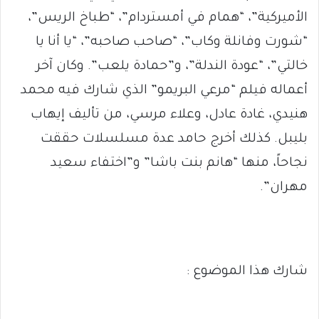
الأميركية”، “همام في أمستردام”، “طباخ الريس”،
“شورت وفانلة وكاب”، “صاحب صاحبه”، “يا أنا يا
خالتي”، “عودة الندلة”، و”حمادة يلعب”. وكان آخر
أعماله فيلم “مرعي البريمو” الذي شارك فيه محمد
هنيدي، غادة عادل، وعلاء مرسي، من تأليف إيهاب
بليبل. كذلك أخرج حامد عدة مسلسلات حققت
نجاحاً، منها “هانم بنت باشا” و”اختفاء سعيد
مهران”.
شارك هذا الموضوع :