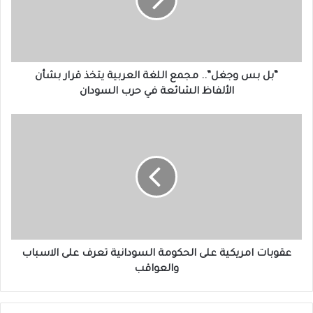
اللغة
العربية
يتخذ
قرار
بشأن
الألفاظ
“بل بس وجغل”.. مجمع اللغة العربية يتخذ قرار بشأن
الشائعة
الألفاظ الشائعة في حرب السودان
في
حرب
عقوبات
السودان
امريكية
على
الحكومة
السودانية
تعرف
على
الاسباب
والعواقب
عقوبات امريكية على الحكومة السودانية تعرف على الاسباب
والعواقب