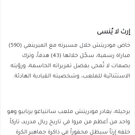
إرث لا يُنسى
خاض مودريتش خلال مسيرته مع الميرينغي (590)
مباراة رسمية، سجّل خلالها (43) هدفاً، وترك
بصمات لا تُمحى بفضل تمريراته الحاسمة، ورؤيته
الاستثنائية للملعب، وشخصيته القيادية الهادئة.
برحيله، يغادر مودريتش ملعب سانتياغو برنابيو وهو
واحد من أعظم من مروا في تاريخ ريال مدريد، تاركاً
خلفه إرثاً سيظل محفوراً في ذاكرة جماهير الكرة