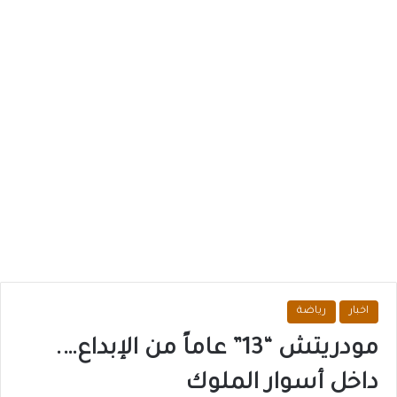
اخبار
رياضة
مودريتش “13” عاماً من الإبداع….
داخل أسوار الملوك