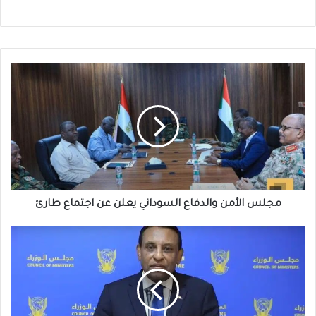
مجلس
الأمن
والدفاع
السوداني
يعلن
عن
اجتماع
طارئ
مجلس الأمن والدفاع السوداني يعلن عن اجتماع طارئ
كامل
إدريس
يقدم
دعوة
مفاجئة
للشباب