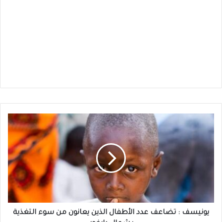
يونيسف
: تضاعف
عدد
الأطفال
الذين
يعانون
من
سوء
التغذية
بشمال
يونيسف : تضاعف عدد الأطفال الذين يعانون من سوء التغذية