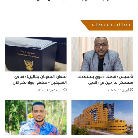
مقالات ذات صلة
تأسيس : قصف دموي يستهدف
سفارة السودان بماليزيا : تفاجئ
معسكر النازحين في زالنجي
المقيمين – سلموا جوازاتكم الآن
أبريل 27, 2026
ديسمبر 17, 2025