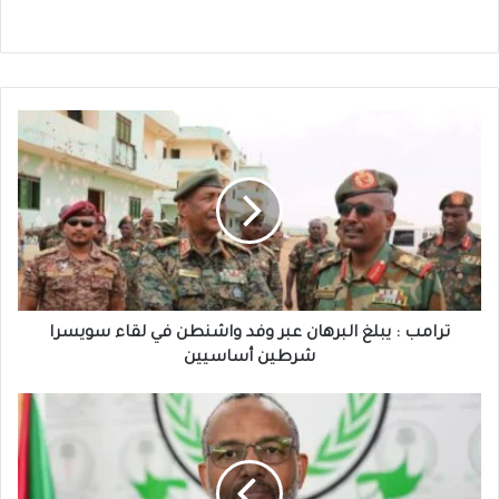
ترامب
:
يبلغ
البرهان
عبر
وفد
واشنطن
في
لقاء
سويسرا
ترامب : يبلغ البرهان عبر وفد واشنطن في لقاء سويسرا
شرطين
شرطين أساسيين
أساسيين
هيثم
محمد
:
وزيرًا
لوزارة