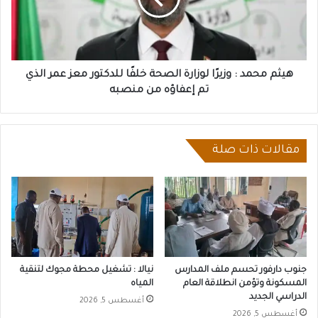
الصحة
خلفًا
للدكتور
معز
عمر
هيثم محمد : وزيرًا لوزارة الصحة خلفًا للدكتور معز عمر الذي
الذي
تم إعفاؤه من منصبه
تم
إعفاؤه
من
منصبه
مقالات ذات صلة
جنوب دارفور تحسم ملف المدارس
نيالا : تشغيل محطة مجوك لتنقية
المسكونة وتؤمن انطلاقة العام
المياه
الدراسي الجديد
أغسطس 5, 2026
أغسطس 5, 2026