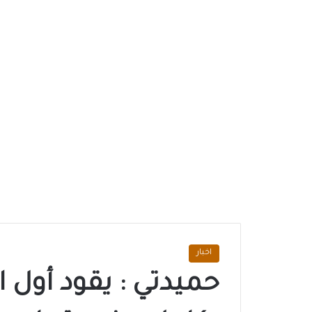
اخبار
حميدتي : يقود أول 