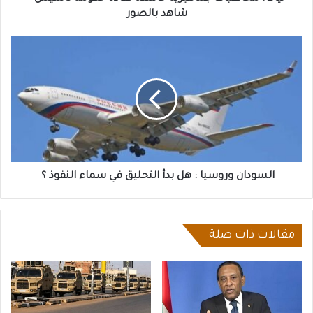
بالصور
شاهد بالصور
السودان
وروسيا
:
هل
بدأ
التحليق
في
سماء
النفوذ
؟
السودان وروسيا : هل بدأ التحليق في سماء النفوذ ؟
مقالات ذات صلة