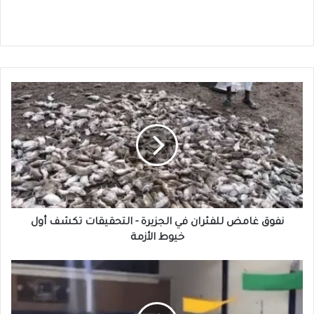
نفوق
غامض
للفئران
في
الجزيرة
-
التحقيقات
تكشف
أول
خيوط
نفوق غامض للفئران في الجزيرة - التحقيقات تكشف أول
الأزمة
خيوط الأزمة
البرازيل
:
وفاة
حارس