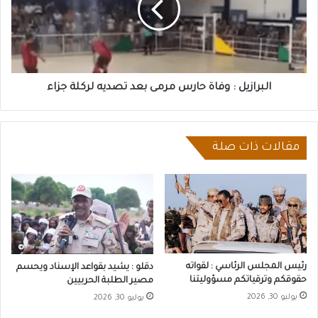
مرمى
بعد
تصديه
لركلة
جزاء
البرازيل : وفاة حارس مرمى بعد تصديه لركلة جزاء
مقالات ذات صلة
رئيس المجلس الرئاسي : لقواته
دقلو : يشيد بقواعد الإسناد ويحسم
حقوقكم وترقياتكم مسؤوليتنا
مصير الطلبة الحربيين
يوليو 30, 2026
يوليو 30, 2026