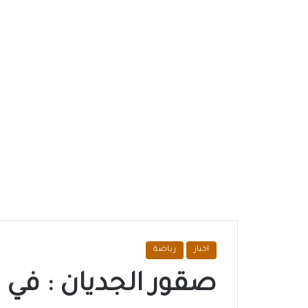
اخبار
رياضة
صقور الجديان : في اخ