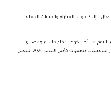
غال – إليك موعد المباراة والقنوات الناقلة
دم، اليوم من أجل خوض لقاء حاسم ومصيري
أمام منافسه السنغالي العريق في إطار منافسات تصفيات كأس العالم 2026 المقبل