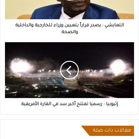
للخارجية
والداخلية
والصحة
التعايشي : يصدر قراراً بتعيين وزراء للخارجية والداخلية
والصحة
إثيوبيا
:
رسميا
تفتتح
أكبر
سد
في
القارة
الأفريقية
إثيوبيا : رسميا تفتتح أكبر سد في القارة الأفريقية
مقالات ذات صلة