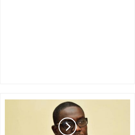
التعايشي
:
يصدر
قراراً
بتعيين
وزراء