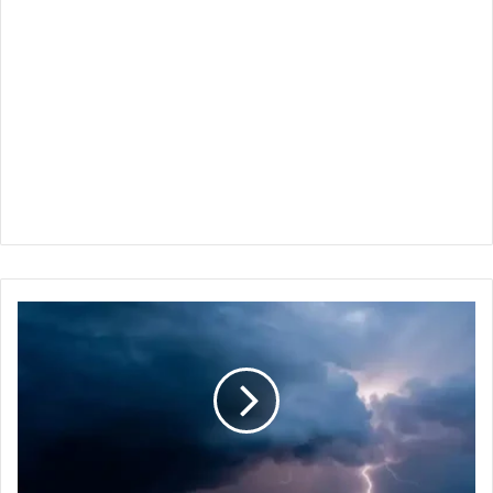
أمطار
غزيرة
:
وسيول
جارفة
-
4
ولايات