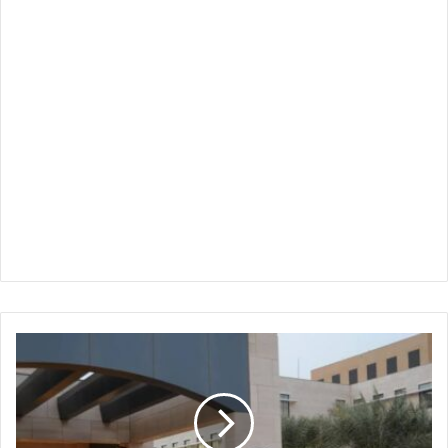
السفارة
الأمريكية
في
السودان
تصدر
تنويه