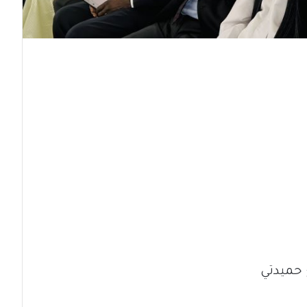
 حميدتي