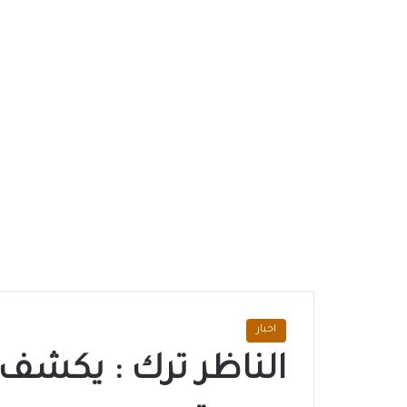
اخبار
الناظر ترك : يكشف