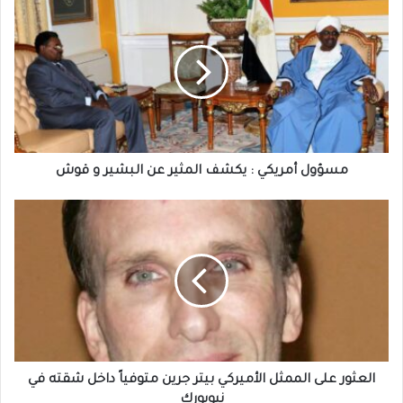
أمريكي
:
يكشف
المثير
عن
البشير
و
قوش
مسؤول أمريكي : يكشف المثير عن البشير و قوش
العثور
على
الممثل
الأميركي
بيتر
جرين
متوفياً
داخل
شقته
في
العثور على الممثل الأميركي بيتر جرين متوفياً داخل شقته في
نيويورك
نيويورك