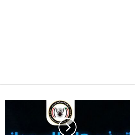
تحذير
ناري
من
الجالية
السودانية
في