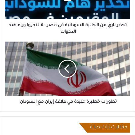
مصر
:
لا
تنجروا
تحذير ناري من الجالية السودانية في مصر : لا تنجروا وراء هذه
وراء
الدعوات
هذه
الدعوات
تطورات
خطيرة
جديدة
في
علاقة
إيران
مع
السودان
تطورات خطيرة جديدة في علاقة إيران مع السودان
مقالات ذات صلة