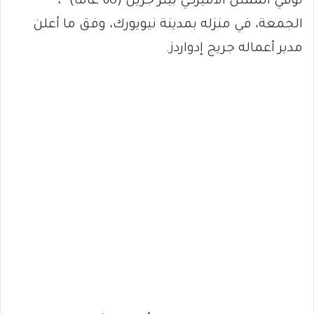
توفي الممثل الأميركي بيتر جرين (60 عاماً) “،
الجمعة، في منزله بمدينة نيويورك، وفق ما أعلن
مدير أعماله جريج إدواردز.