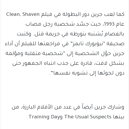
كما لعب جرين دور البطولة في فيلم Clean, Shaven
عام 1993، حيث جسّد شخصية رجل مصاب
بالفصام يُشتبه بتورطه في جريمة قتل. وكتبت
صحيفة “نيويورك تايمز” في مراجعتها للفيلم أن أداء
جرين حوّل الشخصية إلى “شخصية متقلبة ومؤلمة
بشكل لافت، قادرة على جذب انتباه الجمهور حتى
دون لجوئها إلى تشويه نفسها”.
وشارك جرين أيضاً في عدد من الأفلام البارزة، من
بينها The Usual Suspects وTraining Day.