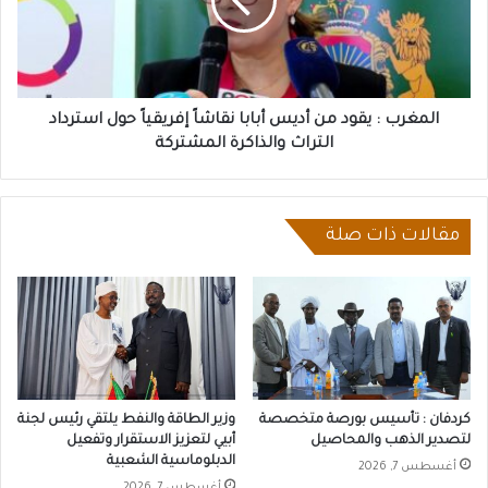
أديس
أبابا
نقاشاً
إفريقياً
حول
استرداد
المغرب : يقود من أديس أبابا نقاشاً إفريقياً حول استرداد
التراث
التراث والذاكرة المشتركة
والذاكرة
المشتركة
مقالات ذات صلة
كردفان : تأسيس بورصة متخصصة
وزير الطاقة والنفط يلتقي رئيس لجنة
لتصدير الذهب والمحاصيل
أبيي لتعزيز الاستقرار وتفعيل
الدبلوماسية الشعبية
أغسطس 7, 2026
أغسطس 7, 2026