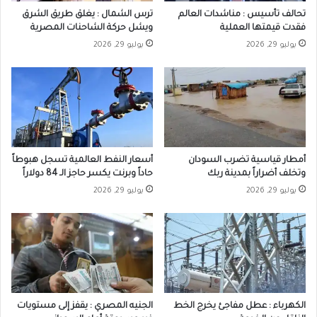
تحالف تأسيس : مناشدات العالم
ترس الشمال : يغلق طريق الشرق
فقدت قيمتها العملية
ويشل حركة الشاحنات المصرية
يوليو 29, 2026
يوليو 29, 2026
أمطار قياسية تضرب السودان
أسعار النفط العالمية تسجل هبوطاً
وتخلف أضراراً بمدينة ربك
حاداً وبرنت يكسر حاجز الـ 84 دولاراً
يوليو 29, 2026
يوليو 29, 2026
الكهرباء : عطل مفاجئ يخرج الخط
الجنيه المصري : يقفز إلى مستويات