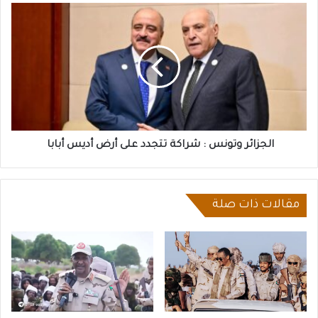
الجزائر
وتونس
:
شراكة
تتجدد
على
أرض
أديس
أبابا
الجزائر وتونس : شراكة تتجدد على أرض أديس أبابا
مقالات ذات صلة