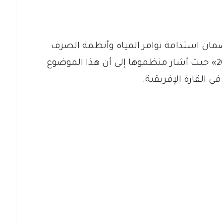
مان استدامة توافر المياه وأنظمة الصرف
الصحي الآمنة لتحقيق أهداف أجندة 2063» حيث أشار منظموها إلى أن هذا الموضوع
ي القارة الإفريقية.