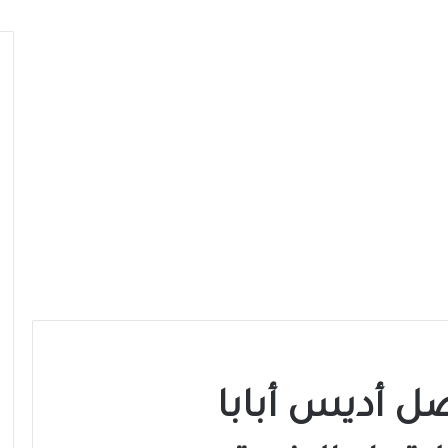
صل أديس أبابا