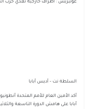
غوتيريش : أطراف خارجية تغذي حرب ال
السلطة نت – أديس أبابا
أكد الأمين العام للأمم المتحدة أنطو
أبابا على هامش الدورة التاسعة والثلا