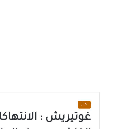
اخبار
غوتيريش : الانتهاك