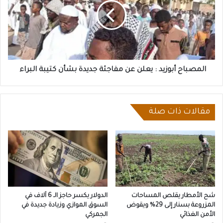
يعلن
عن
مفاجئة
جديدة
بشأن
كتيبة
البراء
المصباح أبوزيد : يعلن عن مفاجئة جديدة بشأن كتيبة البراء
مقالات ذات صلة
شح الأمطار يقلص المساحات
الدولار يكسر حاجز الـ 6 آلاف في
المزروعة بسنار إلى 29% ويقوض
السوق الموازي وزيادة جديدة في
الأمن الغذائي
الجمركي