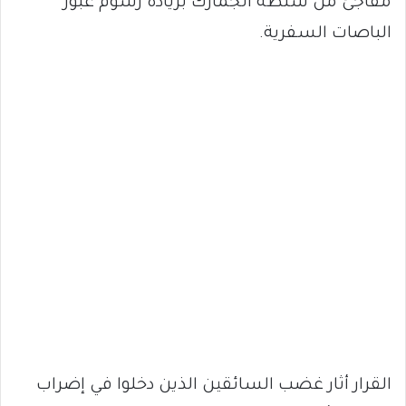
مفاجئ من سلطة الجمارك بزيادة رسوم عبور
الباصات السفرية.
القرار أثار غضب السائقين الذين دخلوا في إضراب