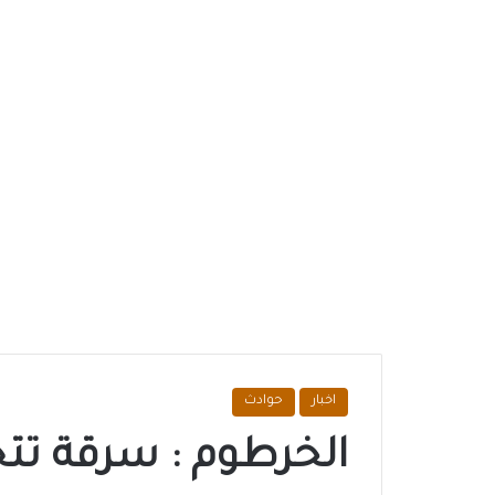
اخبار
حوادث
الخرطوم : سرقة تت