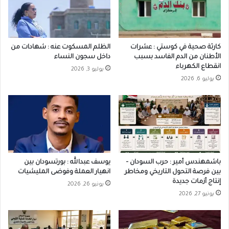
كارثة صحية في كوستي : عشرات
الظلم المسكوت عنه : شهادات من
الأطنان من الدم الفاسد بسبب
داخل سجون النساء
انقطاع الكهرباء
يوليو 3, 2026
يوليو 6, 2026
باشمهندس أمير : حرب السودان –
يوسف عبدالله : بورتسودان بين
بين فرصة التحول التاريخي ومخاطر
انهيار العملة وفوضى المليشيات
إنتاج أزمات جديدة
يونيو 26, 2026
يونيو 27, 2026