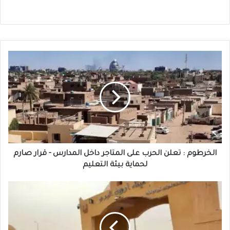
الخرطوم
:
تعلن
الحرب
على
المتاجر
داخل
المدارس
-
قرار
الخرطوم : تعلن الحرب على المتاجر داخل المدارس - قرار صارم
صارم
لحماية بيئة التعليم
لحماية
بيئة
ودي
التعليم
حلفا
:
مرحلون
بزي