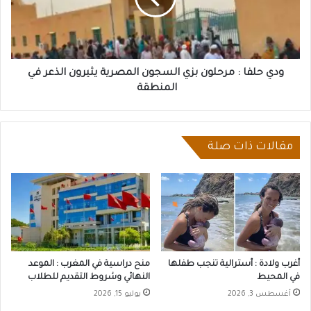
السجون
المصرية
يثيرون
الذعر
في
ودي حلفا : مرحلون بزي السجون المصرية يثيرون الذعر في
المنطقة
المنطقة
مقالات ذات صلة
أغرب ولادة : أسترالية تنجب طفلها
منح دراسية في المغرب : الموعد
في المحيط
النهائي وشروط التقديم للطلاب
أغسطس 3, 2026
يوليو 15, 2026