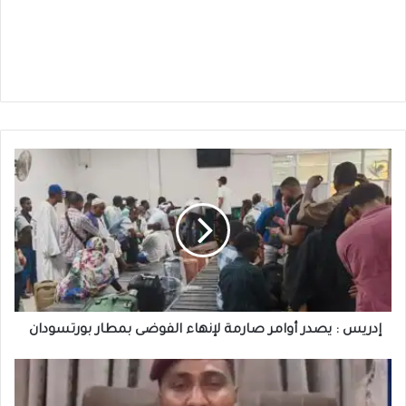
إدريس
:
يصدر
أوامر
صارمة
لإنهاء
الفوضى
بمطار
بورتسودان
إدريس : يصدر أوامر صارمة لإنهاء الفوضى بمطار بورتسودان
الفاتح
قرشي
: