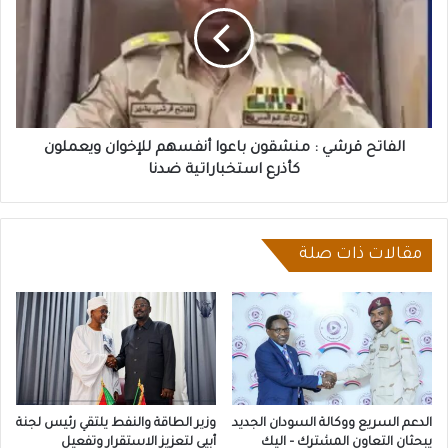
منشقون
باعوا
أنفسهم
للإخوان
ويعملون
كأذرع
استخباراتية
الفاتح قرشي : منشقون باعوا أنفسهم للإخوان ويعملون
ضدنا
كأذرع استخباراتية ضدنا
مقالات ذات صلة
الدعم السريع ووكالة السودان الجديد
وزير الطاقة والنفط يلتقي رئيس لجنة
يبحثان التعاون المشترك – اليك
أبيي لتعزيز الاستقرار وتفعيل