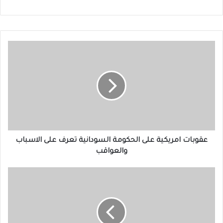
عقوبات
امريكية
على
الحكومة
السودانية
تعرف
على
الاسباب
والعواقب
عقوبات امريكية على الحكومة السودانية تعرف على الاسباب
والعواقب
مطار
الخرطوم
الدولي
سيعود
للعمل