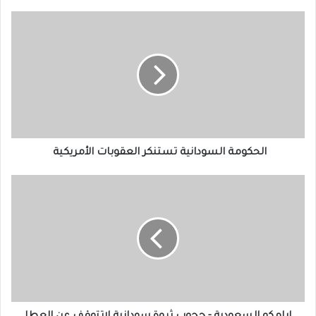
الحكومة
السودانية
تستنكر
العقوبات
الأمريكية
الحكومة السودانية تستنكر العقوبات الأمريكية
ارامكو
السعودية
-
حجوب
ثروة
سودانية
لاتتوقف
عن
العطا